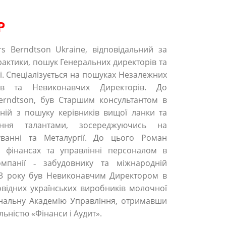
Р
 Berndtson Ukraine, відповідальний за
рактики, пошук Генеральних директорів та
і. Спеціалізується на пошуках Незалежних
ів та Невиконавчих Директорів. До
erndtson, був Старшим консультантом в
аній з пошуку керівників вищої ланки та
іння талантами, зосереджуючись на
уванні та Металургії. До цього Роман
у фінансах та управлінні персоналом в
компанії ‐ забудовнику та міжнародній
013 року був Невиконавчим Директором в
овідних українських виробників молочної
іональну Академію Управління, отримавши
льністю «Фінанси і Аудит».