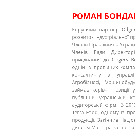
РОМАН БОНДА
Керуючий партнер Odgers
розвиток Індустріальної п
Членів Правління в Україн
Членів Ради Директор
приєднання до Odgers B
одній із провідних комп
консалтингу з управл
Агробізнесі, Машинобуд
займав керівні позиції 
публічній українській 
аудиторській фірмі. З 2
Terra Food, одному із пр
продукції. Закінчив Нац
диплом Магістра за спеціа